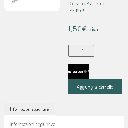
Categoria:
Aghi, Spilli
Tag:
prym
1,50
€
+iva
125548
Aghi
lana
senza
punta
No.
Aggiungi al carrello
14
1,90
x
Informazioni aggiuntive
60
mm
-
Informazioni aggiuntive