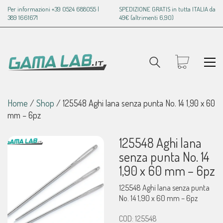
Per informazioni +39 0524 688055 |
SPEDIZIONE GRATIS in tutta ITALIA da
389 1661671
49€ (altrimenti 6,90)
Home
/
Shop
/
125548 Aghi lana senza punta No. 14 1,90 x 60
mm – 6pz
125548 Aghi lana
senza punta No. 14
1,90 x 60 mm – 6pz
125548 Aghi lana senza punta
No. 14 1,90 x 60 mm – 6pz
COD:
125548