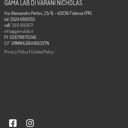
GAMA LAB DI VARANI NICHOLAS
Via Alessandro Pertini, 25/B – 43036 Fidenza (PR)
tel. 0524 688055
cell.
389 1661671
info@gamalab.it
P.I. 02878870340
C.F. VRNNHL88A18G337N
Privacy Policy
|
Cookie Policy