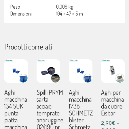
6pz
Peso
0,009 kg
quantità
Dimensioni
104 × 47 × 5 m
Prodotti correlati
Aghi
Spilli PRYM
Aghi
Aghi per
macchina
sarta
macchina
macchina
134 SUK
acciaio
1738
da cucire
punta
temprato
SCHMETZ
Eisbar
piatta
antiruggine
blister
-
2,90
€
macchina
024190 nr.
Schmetz