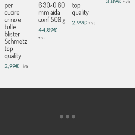
Fascia
3,89
€
+iva
per
6 30×0,60
top
di
cucire
mm aida
quality
prezzo
crino e
conf 500 g
da
2,99
€
+iva
tulle
2,90€
44,89
€
blister
a
+iva
Schmetz
3,89€
top
quality
2,99
€
+iva