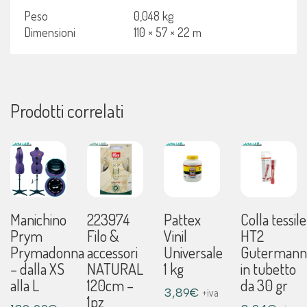
Peso
0,048 kg
Dimensioni
110 × 57 × 22 m
Prodotti correlati
Manichino
223974
Pattex
Colla tessile
Prym
Filo &
Vinil
HT2
Prymadonna
accessori
Universale
Gutermann
– dalla XS
NATURAL
1 kg
in tubetto
alla L
120cm –
da 30 gr
3,89
€
+iva
1pz