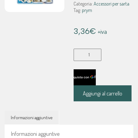
Categoria:
Accessori per sarta
Tag:
prym
3,36
€
+iva
241251
Puntine
da
disegno
ferro
testa
Aggiungi al carrello
bianca
-
130pz
Informazioni aggiuntive
quantità
Informazioni aggiuntive