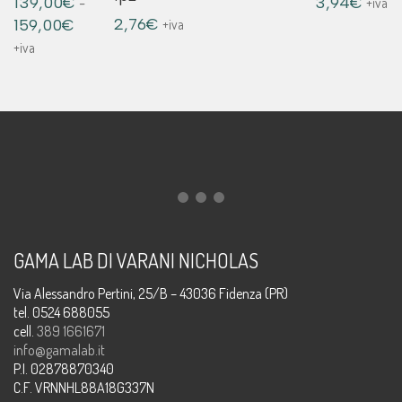
-
139,00
€
3,94
€
+iva
Fascia
2,76
€
159,00
€
+iva
di
+iva
prezzo:
da
139,00€
a
159,00€
GAMA LAB DI VARANI NICHOLAS
Via Alessandro Pertini, 25/B – 43036 Fidenza (PR)
tel. 0524 688055
cell.
389 1661671
info@gamalab.it
P.I. 02878870340
C.F. VRNNHL88A18G337N