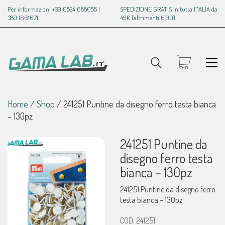
Per informazioni +39 0524 688055 |
SPEDIZIONE GRATIS in tutta ITALIA da
389 1661671
49€ (altrimenti 6,90)
Home
/
Shop
/
241251 Puntine da disegno ferro testa bianca
– 130pz
241251 Puntine da
disegno ferro testa
bianca – 130pz
241251 Puntine da disegno ferro
testa bianca – 130pz
COD:
241251