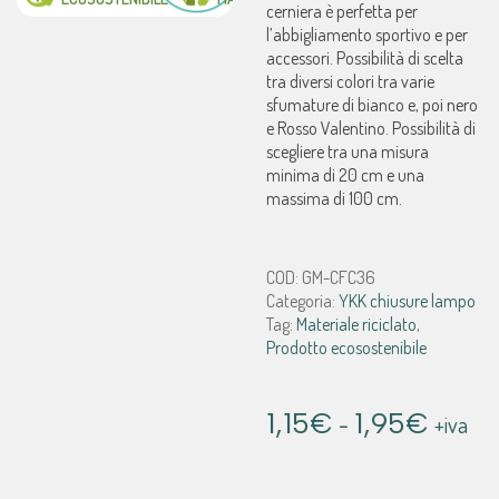
cerniera è perfetta per
l’abbigliamento sportivo e per
accessori. Possibilità di scelta
tra diversi colori tra varie
sfumature di bianco e, poi nero
e Rosso Valentino. Possibilità di
scegliere tra una misura
minima di 20 cm e una
massima di 100 cm.
COD:
GM-CFC36
Categoria:
YKK chiusure lampo
Tag:
Materiale riciclato
,
Prodotto ecosostenibile
Fascia
1,15
€
-
1,95
€
+iva
di
prezzo: