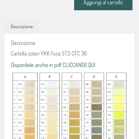
Aggiungi al carrello
36
quantità
Descrizione
Descrizione
Cartella colori YKK fissa STD CFC 36
Disponibile anche in pdf CLICCANDO QUI