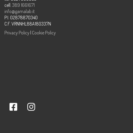
cell.
389 1661671
info@gamalab.it
P.I. 02878870340
C.F. VRNNHL88A18G337N
Privacy Policy
|
Cookie Policy