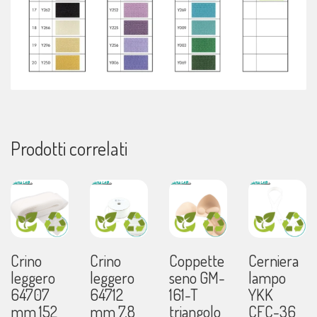
Prodotti correlati
Crino
Crino
Coppette
Cerniera
leggero
leggero
seno GM-
lampo
64707
64712
161-T
YKK
mm 152
mm 7,8
triangolo
CFC-36