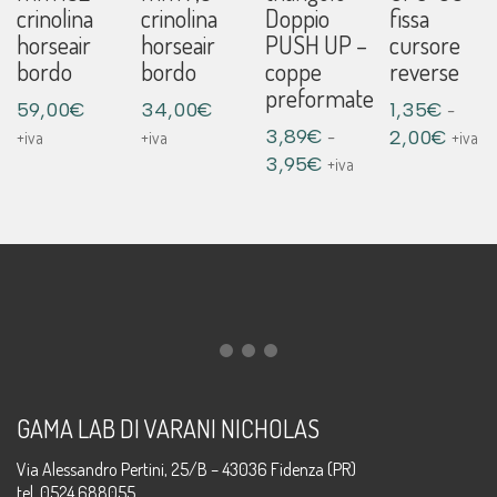
crinolina
crinolina
Doppio
fissa
horseair
horseair
PUSH UP –
cursore
bordo
bordo
coppe
reverse
preformate
-
59,00
€
34,00
€
1,35
€
-
Fascia
3,89
€
2,00
€
+iva
+iva
+iva
Fascia
di
3,95
€
+iva
di
prezzo
prezzo:
da
da
1,35€
3,89€
a
a
2,00€
3,95€
GAMA LAB DI VARANI NICHOLAS
Via Alessandro Pertini, 25/B – 43036 Fidenza (PR)
tel. 0524 688055