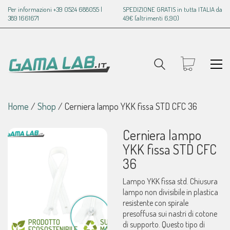
Per informazioni +39 0524 688055 |
SPEDIZIONE GRATIS in tutta ITALIA da
389 1661671
49€ (altrimenti 6,90)
Home
/
Shop
/
Cerniera lampo YKK fissa STD CFC 36
Cerniera lampo
YKK fissa STD CFC
36
Lampo YKK fissa std. Chiusura
lampo non divisibile in plastica
resistente con spirale
presoffusa sui nastri di cotone
di supporto. Questo tipo di