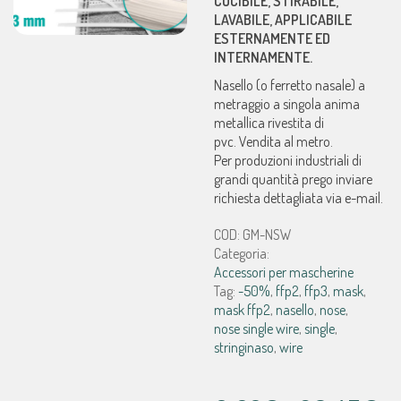
CUCIBILE, STIRABILE,
LAVABILE, APPLICABILE
ESTERNAMENTE ED
INTERNAMENTE.
Nasello (o ferretto nasale) a
metraggio a singola anima
metallica rivestita di
pvc. Vendita al metro.
Per produzioni industriali di
grandi quantità prego inviare
richiesta dettagliata via e-mail.
COD:
GM-NSW
Categoria:
Accessori per mascherine
Tag:
-50%
,
ffp2
,
ffp3
,
mask
,
mask ffp2
,
nasello
,
nose
,
nose single wire
,
single
,
stringinaso
,
wire