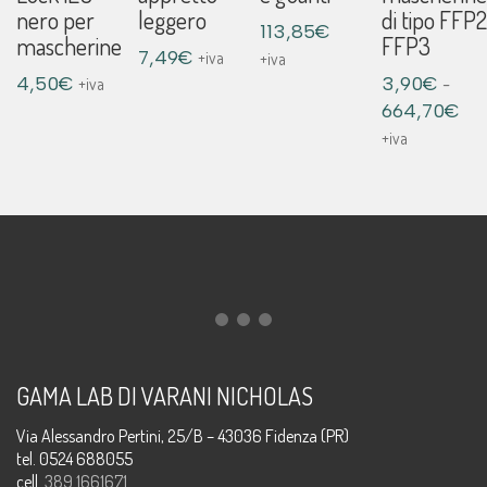
nero per
leggero
di tipo FFP2
113,85
€
mascherine
FFP3
7,49
€
+iva
+iva
-
4,50
€
3,90
€
+iva
Fasc
664,70
€
di
+iva
pre
da
3,9
a
664
GAMA LAB DI VARANI NICHOLAS
Via Alessandro Pertini, 25/B – 43036 Fidenza (PR)
tel. 0524 688055
cell.
389 1661671