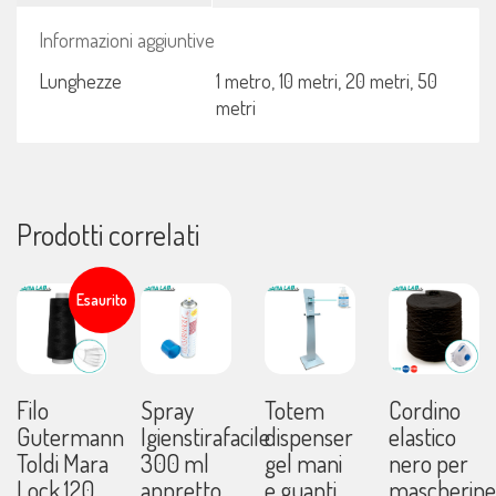
Informazioni aggiuntive
Lunghezze
1 metro, 10 metri, 20 metri, 50
metri
Prodotti correlati
Esaurito
Filo
Spray
Totem
Cordino
Gutermann
Igienstirafacile
dispenser
elastico
Toldi Mara
300 ml
gel mani
nero per
Lock 120
appretto
e guanti
mascherine