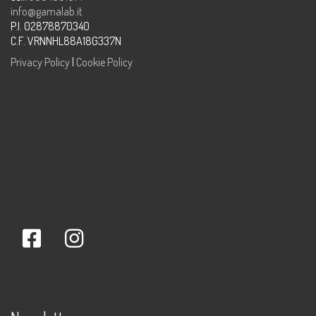
info@gamalab.it
P.I. 02878870340
C.F. VRNNHL88A18G337N
Privacy Policy
|
Cookie Policy