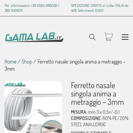
Per informazioni +39 0524 688055 |
SPEDIZIONE GRATIS in tutta ITALIA da
389 1661671
49€ (altrimenti 6,90)
Home
/
Shop
/
Ferretto nasale singola anima a metraggio –
3mm
Ferretto nasale
singola anima a
metraggio – 3mm
MISURA:
mm 3 x 0,5+/-0,1
COMPOSIZIONE:
80% PE/20%
STEEL ANALLERGIC