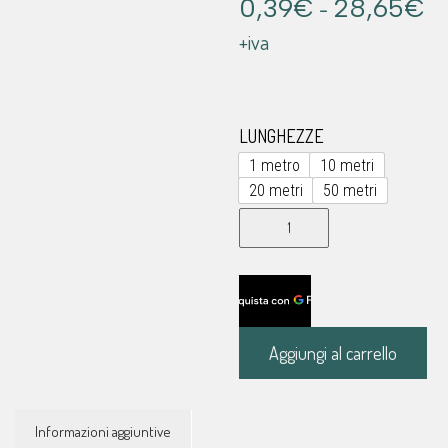
Fa
0,39
€
-
28,65
€
di
+iva
pr
da
0,
LUNGHEZZE
a
1 metro
10 metri
20 metri
50 metri
28
Ferretto
nasale
singola
anima
a
metraggio
Aggiungi al carrello
-
3mm
quantità
Informazioni aggiuntive