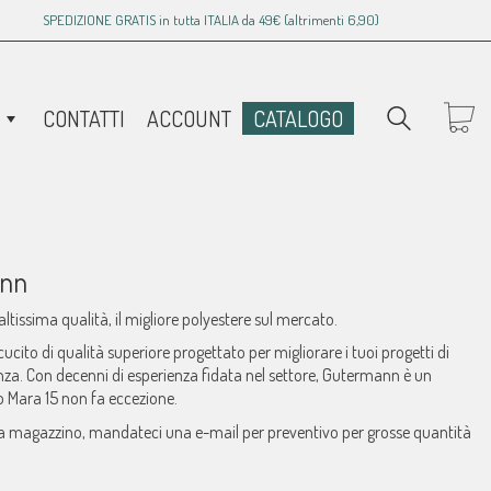
SPEDIZIONE GRATIS in tutta ITALIA da 49€ (altrimenti 6,90)
CONTATTI
ACCOUNT
CATALOGO
ann
i altissima qualità, il migliore polyestere sul mercato.
cucito di qualità superiore progettato per migliorare i tuoi progetti di
enza. Con decenni di esperienza fidata nel settore, Gutermann è un
lo Mara 15 non fa eccezione.
 a magazzino, mandateci una e-mail per preventivo per grosse quantità