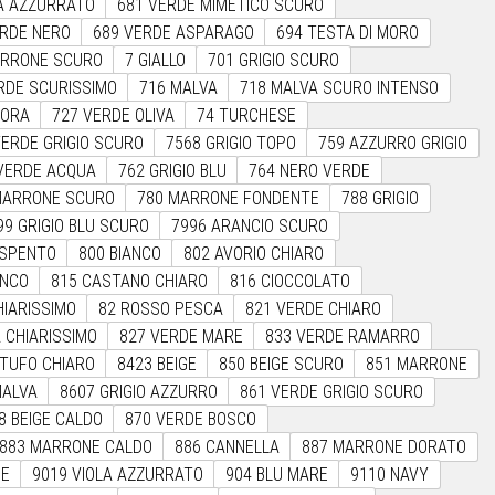
LA AZZURRATO
681 VERDE MIMETICO SCURO
ERDE NERO
689 VERDE ASPARAGO
694 TESTA DI MORO
ARRONE SCURO
7 GIALLO
701 GRIGIO SCURO
RDE SCURISSIMO
716 MALVA
718 MALVA SCURO INTENSO
TORA
727 VERDE OLIVA
74 TURCHESE
VERDE GRIGIO SCURO
7568 GRIGIO TOPO
759 AZZURRO GRIGIO
VERDE ACQUA
762 GRIGIO BLU
764 NERO VERDE
MARRONE SCURO
780 MARRONE FONDENTE
788 GRIGIO
99 GRIGIO BLU SCURO
7996 ARANCIO SCURO
 SPENTO
800 BIANCO
802 AVORIO CHIARO
ANCO
815 CASTANO CHIARO
816 CIOCCOLATO
HIARISSIMO
82 ROSSO PESCA
821 VERDE CHIARO
A CHIARISSIMO
827 VERDE MARE
833 VERDE RAMARRO
TUFO CHIARO
8423 BEIGE
850 BEIGE SCURO
851 MARRONE
MALVA
8607 GRIGIO AZZURRO
861 VERDE GRIGIO SCURO
8 BEIGE CALDO
870 VERDE BOSCO
883 MARRONE CALDO
886 CANNELLA
887 MARRONE DORATO
PE
9019 VIOLA AZZURRATO
904 BLU MARE
9110 NAVY