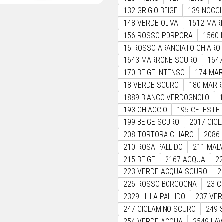
132 GRIGIO BEIGE
139 NOCCI
148 VERDE OLIVA
1512 MAR
156 ROSSO PORPORA
1560 
16 ROSSO ARANCIATO CHIARO
1643 MARRONE SCURO
164
170 BEIGE INTENSO
174 MA
18 VERDE SCURO
180 MARR
1889 BIANCO VERDOGNOLO
193 GHIACCIO
195 CELESTE
199 BEIGE SCURO
2017 CIC
208 TORTORA CHIARO
2086
210 ROSA PALLIDO
211 MAL
215 BEIGE
2167 ACQUA
2
223 VERDE ACQUA SCURO
2
226 ROSSO BORGOGNA
23 
2329 LILLA PALLIDO
237 VE
247 CICLAMINO SCURO
249 
254 VERDE ACQUA
2549 LA