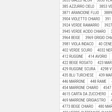
3835 GIALLO NEON
3836 VE
385 AZZURRO CIELO
3853 V
3871 ARANCIONE FLUO
3889
3904 VIOLETTO CHIARO
391
3924 VERDE RAMARRO
392
3945 VERDE ACIDO CHIARO
3964 BEIGE
3969 GRIGIO CH
3981 VIOLA INDACO
40 CEN
402 VERDE SCURO
4032 NE
412 RUGGINE
414 AVORIO
422 BEIGE ROSATO
423 MA
429 RUGGINE SCURA
4298 
435 BLU TURCHESE
439 MA
446 MARRONE
448 RAME
454 MARRONE CHIARO
4547
4615 CARTA DA ZUCCHERO
469 MARRONE GRIGIASTRO
4773 BEIGE CHIARO
480 MA