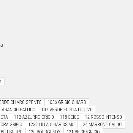
scia
va
ezzo:
49€
m
,89€
ERDE CHIARO SPENTO
1036 GRIGIO CHIARO
 ARANCIO PALLIDO
107 VERDE FOGLIA D'ULIVO
SETA
112 AZZURRO GRIGIO
118 BEIGE
12 ROSSO INTENSO
ORA GRIGIO
1232 LILLA CHIARISSIMO
124 MARRONE CALDO
 BLU SCURO
130 BOURGUNDY
131 BEIGE/GRIGIO