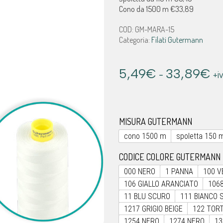
Cono da 1500 m €33,89
COD:
GM-MARA-15
Categoria:
Filati Gutermann
Fa
5,49
€
-
33,89
€
+i
di
pr
da
MISURA GUTERMANN
5,
cono 1500 m
spoletta 150 
a
CODICE COLORE GUTERMANN
33
000 NERO
1 PANNA
100 V
106 GIALLO ARANCIATO
1068
11 BLU SCURO
111 BIANCO 
1217 GRIGIO BEIGE
122 TORT
1254 NERO
1274 NERO
13