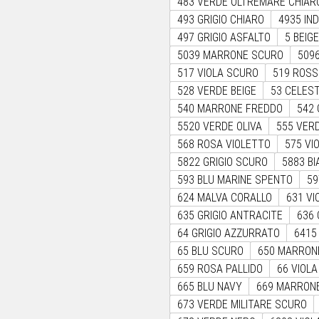
483 VERDE OLTREMARE CHIAR
493 GRIGIO CHIARO
4935 IN
497 GRIGIO ASFALTO
5 BEIG
5039 MARRONE SCURO
5096
517 VIOLA SCURO
519 ROSS
528 VERDE BEIGE
53 CELES
540 MARRONE FREDDO
542 
5520 VERDE OLIVA
555 VERD
568 ROSA VIOLETTO
575 VI
5822 GRIGIO SCURO
5883 B
593 BLU MARINE SPENTO
59
624 MALVA CORALLO
631 VI
635 GRIGIO ANTRACITE
636 
64 GRIGIO AZZURRATO
6415
65 BLU SCURO
650 MARRON
659 ROSA PALLIDO
66 VIOL
665 BLU NAVY
669 MARRON
673 VERDE MILITARE SCURO