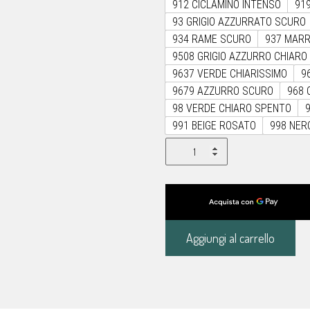
912 CICLAMINO INTENSO
91
93 GRIGIO AZZURRATO SCURO
934 RAME SCURO
937 MAR
9508 GRIGIO AZZURRO CHIARO
9637 VERDE CHIARISSIMO
9
9679 AZZURRO SCURO
968 
98 VERDE CHIARO SPENTO
991 BEIGE ROSATO
998 NER
Filo
Mara
15
Gutermann
quantità
Aggiungi al carrello