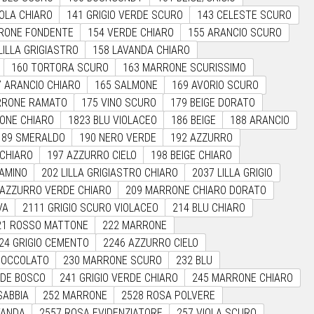
OLA CHIARO
141 GRIGIO VERDE SCURO
143 CELESTE SCURO
RONE FONDENTE
154 VERDE CHIARO
155 ARANCIO SCURO
LILLA GRIGIASTRO
158 LAVANDA CHIARO
160 TORTORA SCURO
163 MARRONE SCURISSIMO
7 ARANCIO CHIARO
165 SALMONE
169 AVORIO SCURO
RRONE RAMATO
175 VINO SCURO
179 BEIGE DORATO
ONE CHIARO
1823 BLU VIOLACEO
186 BEIGE
188 ARANCIO
189 SMERALDO
190 NERO VERDE
192 AZZURRO
 CHIARO
197 AZZURRO CIELO
198 BEIGE CHIARO
LAMINO
202 LILLA GRIGIASTRO CHIARO
2037 LILLA GRIGIO
 AZZURRO VERDE CHIARO
209 MARRONE CHIARO DORATO
VA
2111 GRIGIO SCURO VIOLACEO
214 BLU CHIARO
21 ROSSO MATTONE
222 MARRONE
24 GRIGIO CEMENTO
2246 AZZURRO CIELO
CIOCCOLATO
230 MARRONE SCURO
232 BLU
RDE BOSCO
241 GRIGIO VERDE CHIARO
245 MARRONE CHIARO
SABBIA
252 MARRONE
2528 ROSA POLVERE
VANDA
2557 ROSA EVIDENZIATORE
257 VIOLA SCURO