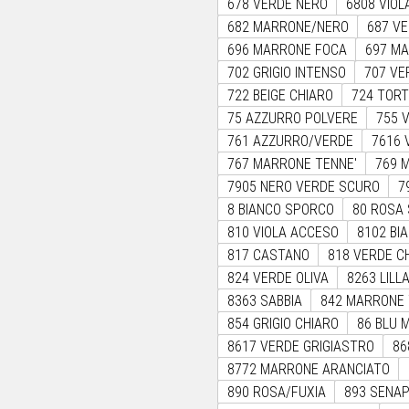
678 VERDE NERO
6808 VIO
682 MARRONE/NERO
687 V
696 MARRONE FOCA
697 M
702 GRIGIO INTENSO
707 VE
722 BEIGE CHIARO
724 TOR
75 AZZURRO POLVERE
755 
761 AZZURRO/VERDE
7616 
767 MARRONE TENNE'
769 
7905 NERO VERDE SCURO
7
8 BIANCO SPORCO
80 ROSA
810 VIOLA ACCESO
8102 BI
817 CASTANO
818 VERDE C
824 VERDE OLIVA
8263 LILL
8363 SABBIA
842 MARRONE 
854 GRIGIO CHIARO
86 BLU 
8617 VERDE GRIGIASTRO
86
8772 MARRONE ARANCIATO
890 ROSA/FUXIA
893 SENA