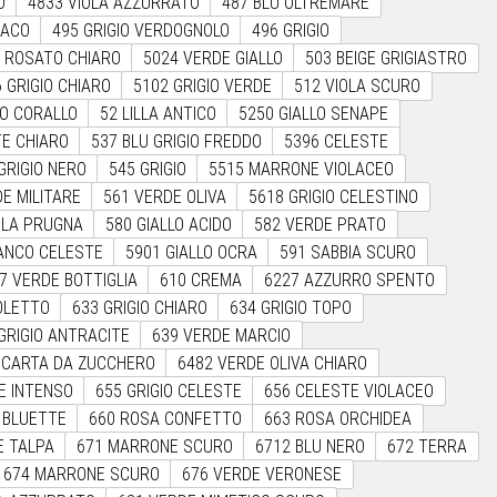
O
4833 VIOLA AZZURRATO
487 BLU OLTREMARE
DACO
495 GRIGIO VERDOGNOLO
496 GRIGIO
E ROSATO CHIARO
5024 VERDE GIALLO
503 BEIGE GRIGIASTRO
 GRIGIO CHIARO
5102 GRIGIO VERDE
512 VIOLA SCURO
O CORALLO
52 LILLA ANTICO
5250 GIALLO SENAPE
TE CHIARO
537 BLU GRIGIO FREDDO
5396 CELESTE
GRIGIO NERO
545 GRIGIO
5515 MARRONE VIOLACEO
E MILITARE
561 VERDE OLIVA
5618 GRIGIO CELESTINO
OLA PRUGNA
580 GIALLO ACIDO
582 VERDE PRATO
IANCO CELESTE
5901 GIALLO OCRA
591 SABBIA SCURO
7 VERDE BOTTIGLIA
610 CREMA
6227 AZZURRO SPENTO
OLETTO
633 GRIGIO CHIARO
634 GRIGIO TOPO
GRIGIO ANTRACITE
639 VERDE MARCIO
 CARTA DA ZUCCHERO
6482 VERDE OLIVA CHIARO
E INTENSO
655 GRIGIO CELESTE
656 CELESTE VIOLACEO
A BLUETTE
660 ROSA CONFETTO
663 ROSA ORCHIDEA
E TALPA
671 MARRONE SCURO
6712 BLU NERO
672 TERRA
674 MARRONE SCURO
676 VERDE VERONESE