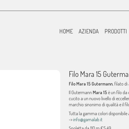
HOME
AZIENDA
PRODOTTI
Filo Mara 15 Guterm
Filo Mara 15 Gutermann
, filato d
Il Gutermann
Mara 15
è un filo da 
cucito a un nuovo livello di eccell
marchio sinonimo di qualità e il fi
Tutta la gamma colori disponibile
->
info@gamalab.it
Spoletta da 110 m €5,49