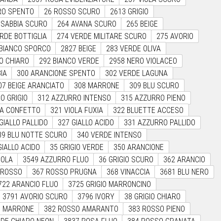
RO SPENTO
26 ROSSO SCURO
2613 GRIGIO
 SABBIA SCURO
264 AVANA SCURO
265 BEIGE
RDE BOTTIGLIA
274 VERDE MILITARE SCURO
275 AVORIO
 BIANCO SPORCO
2827 BEIGE
283 VERDE OLIVA
O CHIARO
292 BIANCO VERDE
2958 NERO VIOLACEO
IA
300 ARANCIONE SPENTO
302 VERDE LAGUNA
07 BEIGE ARANCIATO
308 MARRONE
309 BLU SCURO
O GRIGIO
312 AZZURRO INTENSO
315 AZZURRO PIENO
SA CONFETTO
321 VIOLA FUXIA
322 BLUETTE ACCESO
GIALLO PALLIDO
327 GIALLO ACIDO
331 AZZURRO PALLIDO
39 BLU NOTTE SCURO
340 VERDE INTENSO
GIALLO ACIDO
35 GRIGIO VERDE
350 ARANCIONE
IOLA
3549 AZZURRO FLUO
36 GRIGIO SCURO
362 ARANCIO
 ROSSO
367 ROSSO PRUGNA
368 VINACCIA
3681 BLU NERO
722 ARANCIO FLUO
3725 GRIGIO MARRONCINO
3791 AVORIO SCURO
3796 IVORY
38 GRIGIO CHIARO
1 MARRONE
382 ROSSO AMARANTO
383 ROSSO PIENO