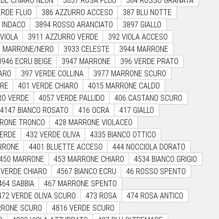
RDE CHIARO NEON
3837 ROSA FLUO
384 ROSSO GRANATA
ERDE FLUO
386 AZZURRO ACCESO
387 BLU NOTTE
 INDACO
3894 ROSSO ARANCIATO
3897 GIALLO
 VIOLA
3911 AZZURRO VERDE
392 VIOLA ACCESO
7 MARRONE/NERO
3933 CELESTE
3944 MARRONE
3946 ECRU BEIGE
3947 MARRONE
396 VERDE PRATO
IARO
397 VERDE COLLINA
3977 MARRONE SCURO
ERE
401 VERDE CHIARO
4015 MARRONE CALDO
RO VERDE
4057 VERDE PALLIDO
406 CASTANO SCURO
4147 BIANCO ROSATO
416 OCRA
417 GIALLO
RRONE TRONCO
428 MARRONE VIOLACEO
VERDE
432 VERDE OLIVA
4335 BIANCO OTTICO
RRONE
4401 BLUETTE ACCESO
444 NOCCIOLA DORATO
450 MARRONE
453 MARRONE CHIARO
4534 BIANCO GRIGIO
 VERDE CHIARO
4567 BIANCO ECRU
46 ROSSO SPENTO
464 SABBIA
467 MARRONE SPENTO
472 VERDE OLIVA SCURO
473 ROSA
474 ROSA ANTICO
RRONE SCURO
4816 VERDE SCURO