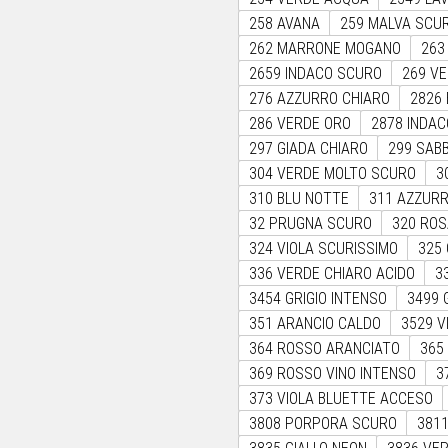
258 AVANA
259 MALVA SCU
262 MARRONE MOGANO
263
2659 INDACO SCURO
269 VE
276 AZZURRO CHIARO
2826
286 VERDE ORO
2878 INDAC
297 GIADA CHIARO
299 SABB
304 VERDE MOLTO SCURO
3
310 BLU NOTTE
311 AZZURR
32 PRUGNA SCURO
320 RO
324 VIOLA SCURISSIMO
325 
336 VERDE CHIARO ACIDO
3
3454 GRIGIO INTENSO
3499 
351 ARANCIO CALDO
3529 V
364 ROSSO ARANCIATO
365
369 ROSSO VINO INTENSO
3
373 VIOLA BLUETTE ACCESO
3808 PORPORA SCURO
381