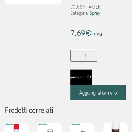
COD:
GM-TAKTER
Categoria:
Spray
7,69
€
+iva
Takter
310
spray
antistatico
quantità
Aggiungi al carrello
Prodotti correlati