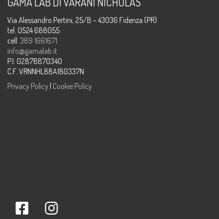
GAMA LAB DI VARANI NICHOLAS
Via Alessandro Pertini, 25/B – 43036 Fidenza (PR)
tel. 0524 688055
cell.
389 1661671
info@gamalab.it
P.I. 02878870340
C.F. VRNNHL88A18G337N
Privacy Policy
|
Cookie Policy