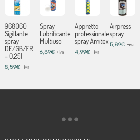
968060
Spray
Appretto
Airpress
Sigillante
Lubrificante
professionale
spray
spray
Multiuso
spray Amitex
5,89
€
+iva
DE/GB/FR
6,89
€
4,99
€
+iva
+iva
– 0,25l
8,59
€
+iva